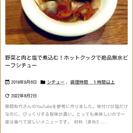
野菜と肉と塩で煮込む！ホットクックで絶品無水ビ
ーフシチュー


2019年9月6日
シチュー
,
調理時間 １時間以上

2022年8月2日
勝間和代さんのYouTubeを参考に作りました。味付けが塩だけ
なのに、びっくりする程味が濃い。とっても美味しいので一
度は食べて欲しいメニューです。 材料（多め3 ...