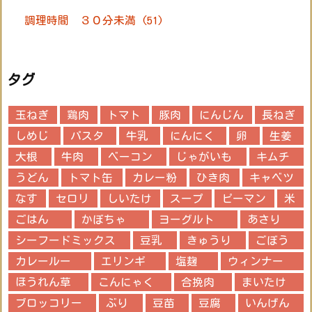
調理時間 ３０分未満
(51)
タグ
玉ねぎ
鶏肉
トマト
豚肉
にんじん
長ねぎ
しめじ
パスタ
牛乳
にんにく
卵
生姜
大根
牛肉
ベーコン
じゃがいも
キムチ
うどん
トマト缶
カレー粉
ひき肉
キャベツ
なす
セロリ
しいたけ
スープ
ピーマン
米
ごはん
かぼちゃ
ヨーグルト
あさり
シーフードミックス
豆乳
きゅうり
ごぼう
カレールー
エリンギ
塩麹
ウィンナー
ほうれん草
こんにゃく
合挽肉
まいたけ
ブロッコリー
ぶり
豆苗
豆腐
いんげん