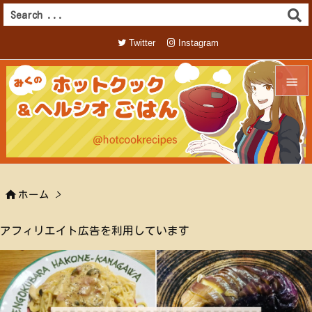
Twitter
Instagram


メニュ

サイド


ホーム
>
前へ

アフィリエイト広告を利用しています
次へ