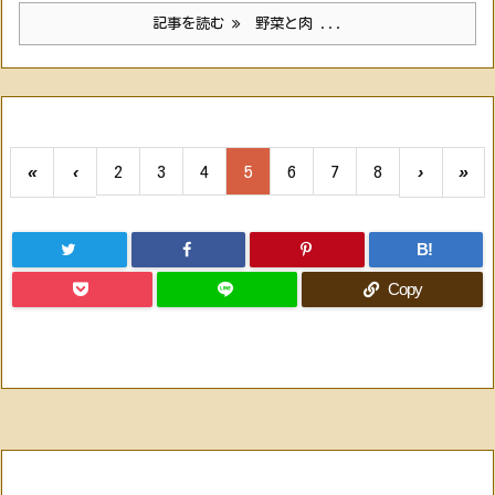
記事を読む
野菜と肉 ...
«
‹
2
3
4
5
6
7
8
›
»
B!
Copy