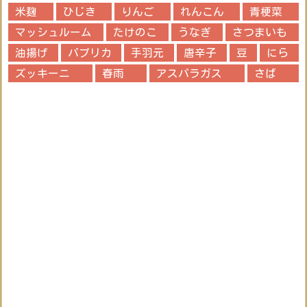
米麹
ひじき
りんご
れんこん
青梗菜
マッシュルーム
たけのこ
うなぎ
さつまいも
油揚げ
パプリカ
手羽元
唐辛子
豆
にら
ズッキーニ
春雨
アスパラガス
さば