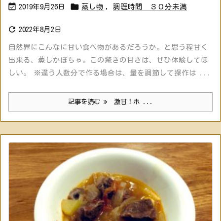


2019年9月26日
蒸し物
,
調理時間 ３０分未満

2022年8月2日
自然界にこんなに甘い食べ物があるだろうか。と思う程甘く
出来る、蒸しかぼちゃ。この驚きの甘さは、ぜひ体験してほ
しい。 ※違う人数分で作る場合は、量を調節して操作は ...
記事を読む
激甘！ホ ...