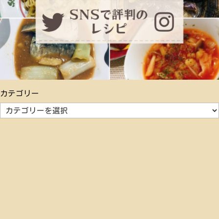
カテゴリー
カ
テ
ゴ
リ
ー