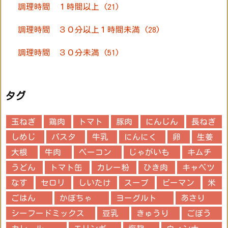
調理時間 １時間以上
(21)
調理時間 ３０分以上１時間未満
(28)
調理時間 ３０分未満
(51)
タグ
玉ねぎ
鶏肉
トマト
豚肉
にんじん
長ねぎ
しめじ
パスタ
牛乳
にんにく
卵
生姜
大根
牛肉
ベーコン
じゃがいも
キムチ
うどん
トマト缶
カレー粉
ひき肉
キャベツ
なす
セロリ
しいたけ
スープ
ピーマン
米
ごはん
かぼちゃ
ヨーグルト
あさり
シーフードミックス
豆乳
きゅうり
ごぼう