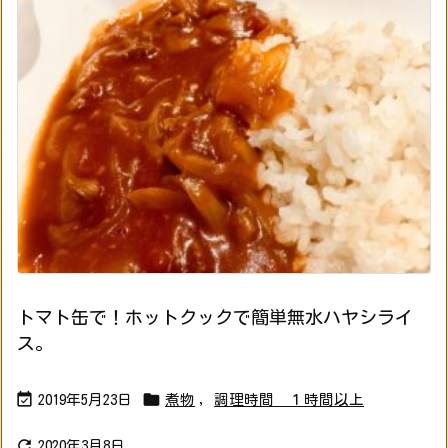
トマト缶で！ホットクックで簡単無水ハヤシライ
ス。


2019年5月23日
煮物
,
調理時間 １時間以上

2020年3月8日