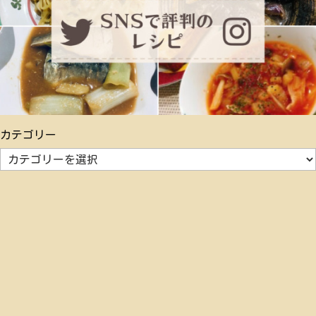
カテゴリー
カ
テ
ゴ
リ
ー