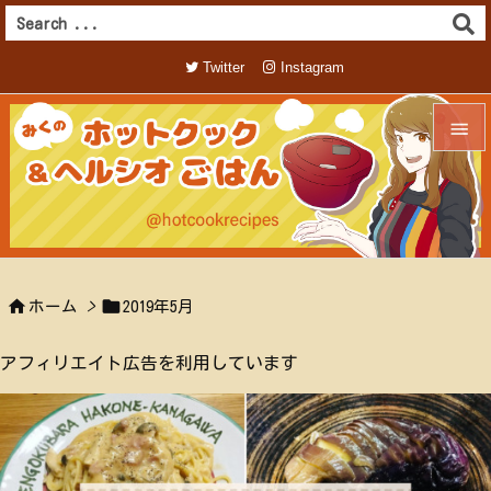
Twitter
Instagram


メニュ

サイド



ホーム
>
2019年5月
前へ

アフィリエイト広告を利用しています
次へ