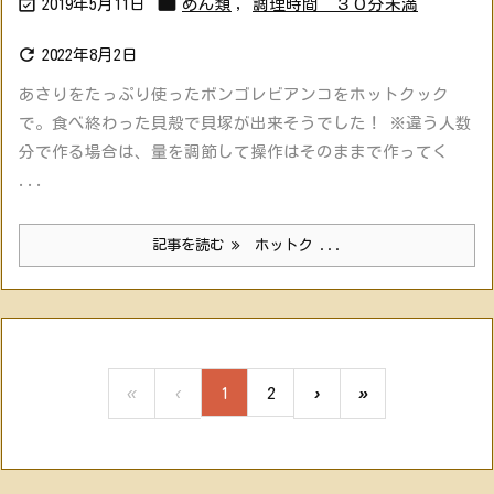


2019年5月11日
めん類
,
調理時間 ３０分未満

2022年8月2日
あさりをたっぷり使ったボンゴレビアンコをホットクック
で。食べ終わった貝殻で貝塚が出来そうでした！ ※違う人数
分で作る場合は、量を調節して操作はそのままで作ってく
...
記事を読む
ホットク ...
«
‹
1
2
›
»