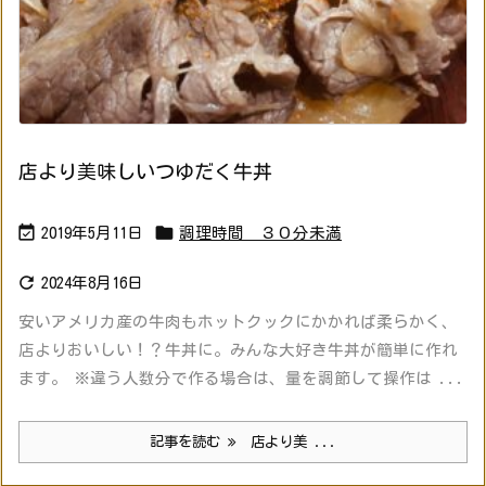
店より美味しいつゆだく牛丼


2019年5月11日
調理時間 ３０分未満

2024年8月16日
安いアメリカ産の牛肉もホットクックにかかれば柔らかく、
店よりおいしい！？牛丼に。みんな大好き牛丼が簡単に作れ
ます。 ※違う人数分で作る場合は、量を調節して操作は ...
記事を読む
店より美 ...