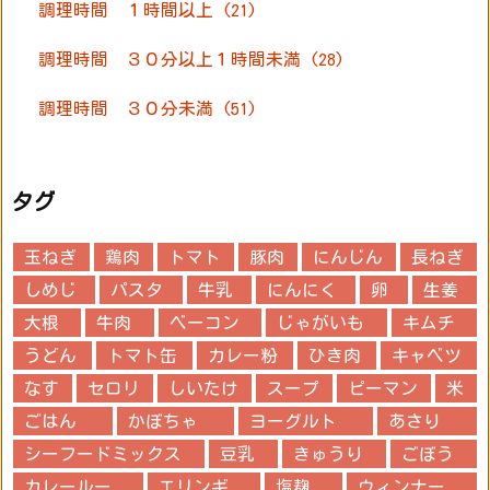
調理時間 １時間以上
(21)
調理時間 ３０分以上１時間未満
(28)
調理時間 ３０分未満
(51)
タグ
玉ねぎ
鶏肉
トマト
豚肉
にんじん
長ねぎ
しめじ
パスタ
牛乳
にんにく
卵
生姜
大根
牛肉
ベーコン
じゃがいも
キムチ
うどん
トマト缶
カレー粉
ひき肉
キャベツ
なす
セロリ
しいたけ
スープ
ピーマン
米
ごはん
かぼちゃ
ヨーグルト
あさり
シーフードミックス
豆乳
きゅうり
ごぼう
カレールー
エリンギ
塩麹
ウィンナー