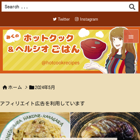
Twitter
Instagram


メニュ

サイド



ホーム
>
2024年5月
前へ

アフィリエイト広告を利用しています
次へ