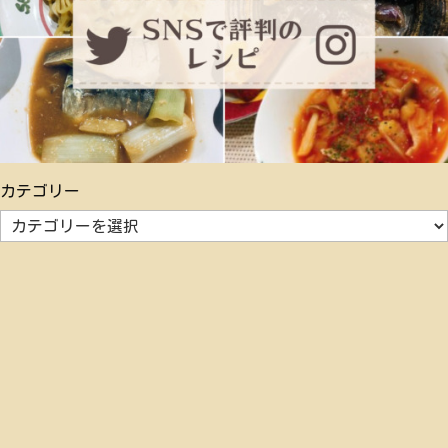
カテゴリー
カ
テ
ゴ
リ
ー