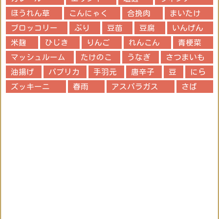
ほうれん草
こんにゃく
合挽肉
まいたけ
ブロッコリー
ぶり
豆苗
豆腐
いんげん
米麹
ひじき
りんご
れんこん
青梗菜
マッシュルーム
たけのこ
うなぎ
さつまいも
油揚げ
パプリカ
手羽元
唐辛子
豆
にら
ズッキーニ
春雨
アスパラガス
さば