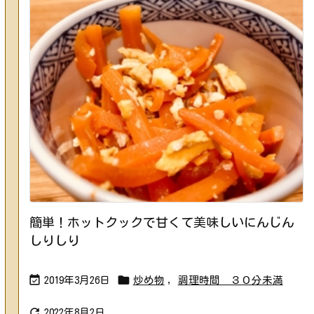
簡単！ホットクックで甘くて美味しいにんじん
しりしり


2019年3月26日
炒め物
,
調理時間 ３０分未満

2022年8月2日