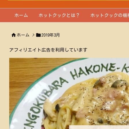
ホーム
ホットクックとは？
ホットクックの機


ホーム
>
2019年3月
アフィリエイト広告を利用しています