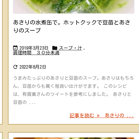
あさりの水煮缶で。ホットクックで豆苗とあさ
りのスープ


2019年3月23日
スープ・汁
,
調理時間 ３０分未満

2022年8月2日
うまみたっぷりのあさりと豆苗のスープ。あさりはもちろ
ん、豆苗からも驚く程良い出汁がでます。 このレシピ
は、有賀薫さんのツイートを参考にしました。 あさりと
豆苗の ...
記事を読む
あさりの ...