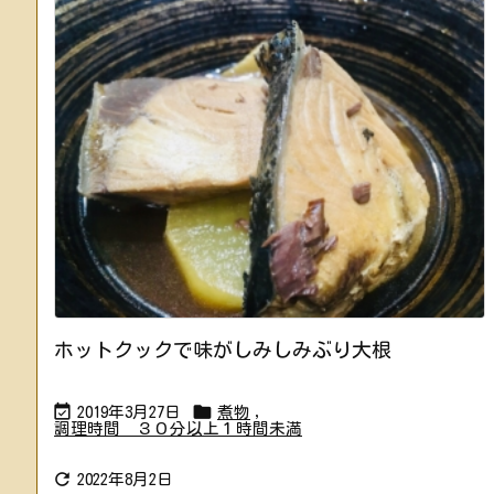
ホットクックで味がしみしみぶり大根


2019年3月27日
煮物
,
調理時間 ３０分以上１時間未満

2022年8月2日