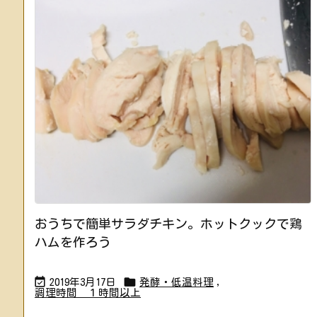
おうちで簡単サラダチキン。ホットクックで鶏
ハムを作ろう


2019年3月17日
発酵・低温料理
,
調理時間 １時間以上