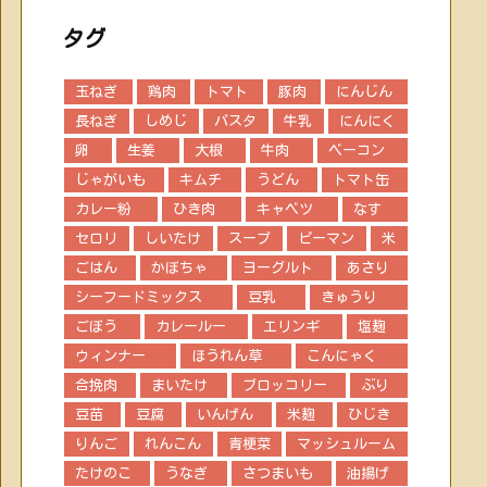
タグ
玉ねぎ
鶏肉
トマト
豚肉
にんじん
長ねぎ
しめじ
パスタ
牛乳
にんにく
卵
生姜
大根
牛肉
ベーコン
じゃがいも
キムチ
うどん
トマト缶
カレー粉
ひき肉
キャベツ
なす
セロリ
しいたけ
スープ
ピーマン
米
ごはん
かぼちゃ
ヨーグルト
あさり
シーフードミックス
豆乳
きゅうり
ごぼう
カレールー
エリンギ
塩麹
ウィンナー
ほうれん草
こんにゃく
合挽肉
まいたけ
ブロッコリー
ぶり
豆苗
豆腐
いんげん
米麹
ひじき
りんご
れんこん
青梗菜
マッシュルーム
たけのこ
うなぎ
さつまいも
油揚げ