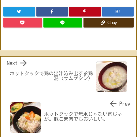
B!
Copy

Next
ホットクックで鶏の出汁沁み出す参鶏
湯（サムゲタン）

Prev
ホットクックで無水じゃない肉じゃ
が。豚こま肉でもおいしい。