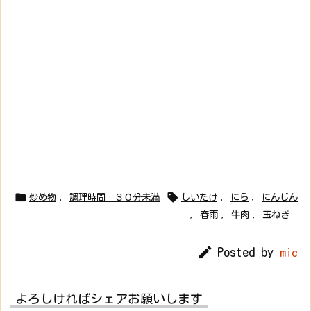


炒め物
,
調理時間 ３０分未満
しいたけ
,
にら
,
にんじん
,
春雨
,
牛肉
,
玉ねぎ

Posted by
mic
よろしければシェアお願いします