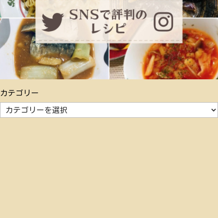
カテゴリー
カ
テ
ゴ
リ
ー