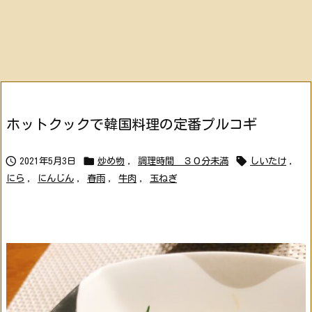
ホットクックで韓国料理の定番プルコギ



2021年5月3日
炒め物
,
調理時間 ３０分未満
しいたけ
,
にら
,
にんじん
,
春雨
,
牛肉
,
玉ねぎ