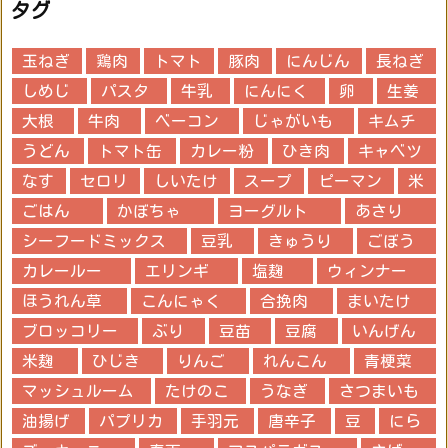
タグ
玉ねぎ
鶏肉
トマト
豚肉
にんじん
長ねぎ
しめじ
パスタ
牛乳
にんにく
卵
生姜
大根
牛肉
ベーコン
じゃがいも
キムチ
うどん
トマト缶
カレー粉
ひき肉
キャベツ
なす
セロリ
しいたけ
スープ
ピーマン
米
ごはん
かぼちゃ
ヨーグルト
あさり
シーフードミックス
豆乳
きゅうり
ごぼう
カレールー
エリンギ
塩麹
ウィンナー
ほうれん草
こんにゃく
合挽肉
まいたけ
ブロッコリー
ぶり
豆苗
豆腐
いんげん
米麹
ひじき
りんご
れんこん
青梗菜
マッシュルーム
たけのこ
うなぎ
さつまいも
油揚げ
パプリカ
手羽元
唐辛子
豆
にら