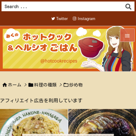
Twitter
Instagram


メニュ

サイド




ホーム
>
料理の種類
>
炒め物
前へ

アフィリエイト広告を利用しています
次へ