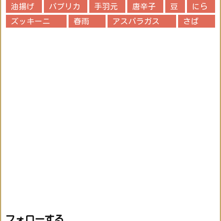
油揚げ
パプリカ
手羽元
唐辛子
豆
にら
ズッキーニ
春雨
アスパラガス
さば
フォローする