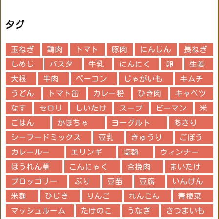
タグ
玉ねぎ
鶏肉
トマト
豚肉
にんじん
長ねぎ
しめじ
パスタ
牛乳
にんにく
卵
生姜
大根
牛肉
ベーコン
じゃがいも
キムチ
うどん
トマト缶
カレー粉
ひき肉
キャベツ
なす
セロリ
しいたけ
スープ
ピーマン
米
ごはん
かぼちゃ
ヨーグルト
あさり
シーフードミックス
豆乳
きゅうり
ごぼう
カレールー
エリンギ
塩麹
ウィンナー
ほうれん草
こんにゃく
合挽肉
まいたけ
ブロッコリー
ぶり
豆苗
豆腐
いんげん
米麹
ひじき
りんご
れんこん
青梗菜
マッシュルーム
たけのこ
うなぎ
さつまいも