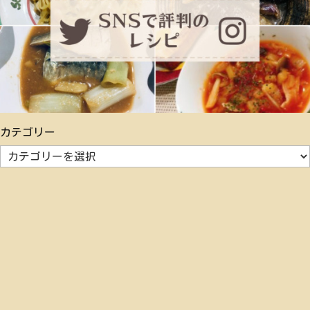
カテゴリー
カ
テ
ゴ
リ
ー