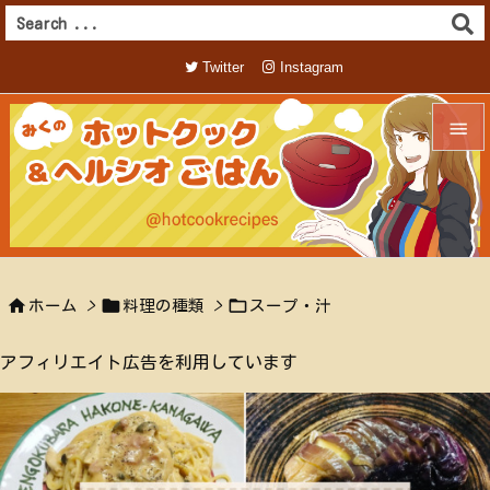
Twitter
Instagram


メニュ

サイド




ホーム
>
料理の種類
>
スープ・汁
前へ

アフィリエイト広告を利用しています
次へ