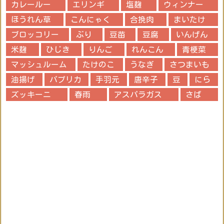
カレールー
エリンギ
塩麹
ウィンナー
ほうれん草
こんにゃく
合挽肉
まいたけ
ブロッコリー
ぶり
豆苗
豆腐
いんげん
米麹
ひじき
りんご
れんこん
青梗菜
マッシュルーム
たけのこ
うなぎ
さつまいも
油揚げ
パプリカ
手羽元
唐辛子
豆
にら
ズッキーニ
春雨
アスパラガス
さば