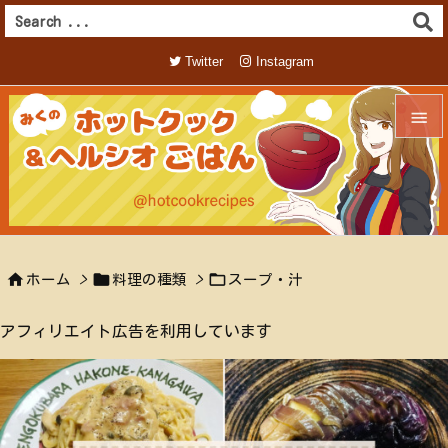
Twitter
Instagram


メニュ

サイド




ホーム
>
料理の種類
>
スープ・汁
前へ

アフィリエイト広告を利用しています
次へ