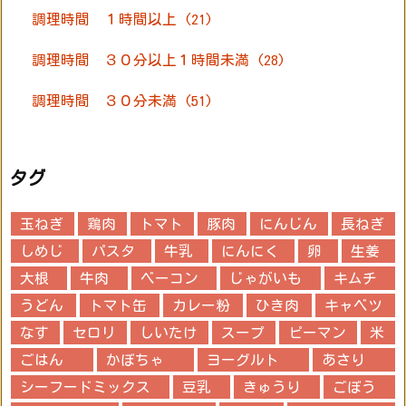
調理時間 １時間以上
(21)
調理時間 ３０分以上１時間未満
(28)
調理時間 ３０分未満
(51)
タグ
玉ねぎ
鶏肉
トマト
豚肉
にんじん
長ねぎ
しめじ
パスタ
牛乳
にんにく
卵
生姜
大根
牛肉
ベーコン
じゃがいも
キムチ
うどん
トマト缶
カレー粉
ひき肉
キャベツ
なす
セロリ
しいたけ
スープ
ピーマン
米
ごはん
かぼちゃ
ヨーグルト
あさり
シーフードミックス
豆乳
きゅうり
ごぼう