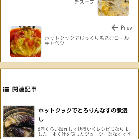
チスープ

Prev
ホットクックでじっくり煮込むロール
キャベツ

関連記事
ホットクックでとろりんなすの煮浸
し
5回くらい試作して納得いくレシピになりま
した。よく汁を吸ったジューシーななすです