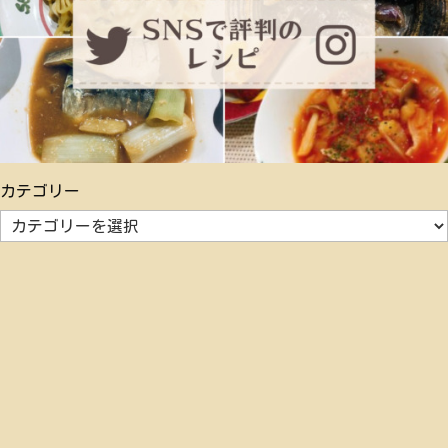
カテゴリー
カ
テ
ゴ
リ
ー