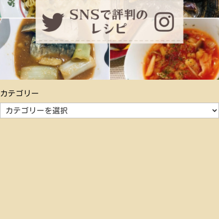
カテゴリー
カ
テ
ゴ
リ
ー