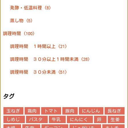
発酵・低温料理
(8)
蒸し物
(5)
調理時間
(100)
調理時間 １時間以上
(21)
調理時間 ３０分以上１時間未満
(28)
調理時間 ３０分未満
(51)
タグ
玉ねぎ
鶏肉
トマト
豚肉
にんじん
長ねぎ
しめじ
パスタ
牛乳
にんにく
卵
生姜
大根
牛肉
ベーコン
じゃがいも
キムチ