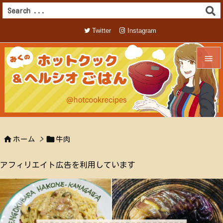
Twitter
Instagram


メニュ

サイド



ホーム
>
牛肉
前へ

アフィリエイト広告を利用しています
次へ