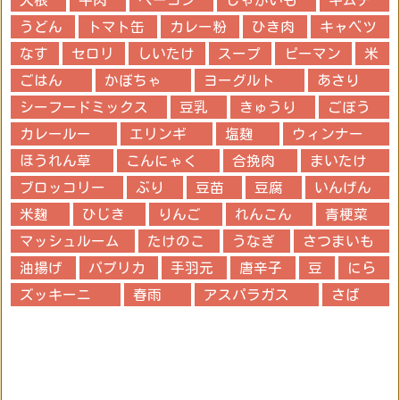
うどん
トマト缶
カレー粉
ひき肉
キャベツ
なす
セロリ
しいたけ
スープ
ピーマン
米
ごはん
かぼちゃ
ヨーグルト
あさり
シーフードミックス
豆乳
きゅうり
ごぼう
カレールー
エリンギ
塩麹
ウィンナー
ほうれん草
こんにゃく
合挽肉
まいたけ
ブロッコリー
ぶり
豆苗
豆腐
いんげん
米麹
ひじき
りんご
れんこん
青梗菜
マッシュルーム
たけのこ
うなぎ
さつまいも
油揚げ
パプリカ
手羽元
唐辛子
豆
にら
ズッキーニ
春雨
アスパラガス
さば