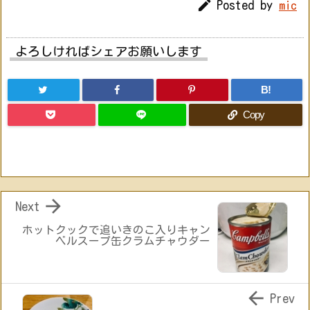

Posted by
mic
よろしければシェアお願いします
B!
Copy

Next
ホットクックで追いきのこ入りキャン
ベルスープ缶クラムチャウダー

Prev