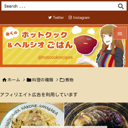
Twitter
Instagram


メニュ

サイド




ホーム
>
料理の種類
>
煮物
前へ

アフィリエイト広告を利用しています
次へ