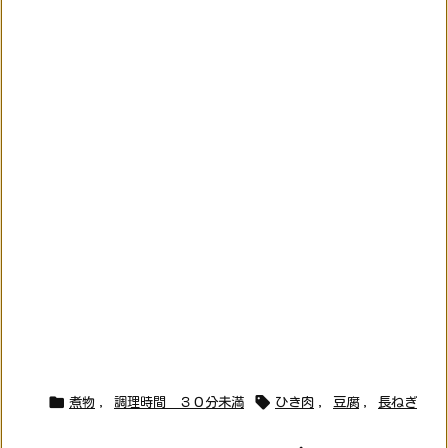


煮物
,
調理時間 ３０分未満
ひき肉
,
豆腐
,
長ねぎ