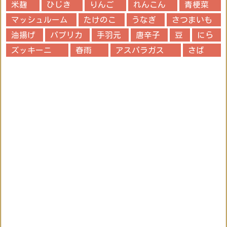
米麹
ひじき
りんご
れんこん
青梗菜
マッシュルーム
たけのこ
うなぎ
さつまいも
油揚げ
パプリカ
手羽元
唐辛子
豆
にら
ズッキーニ
春雨
アスパラガス
さば