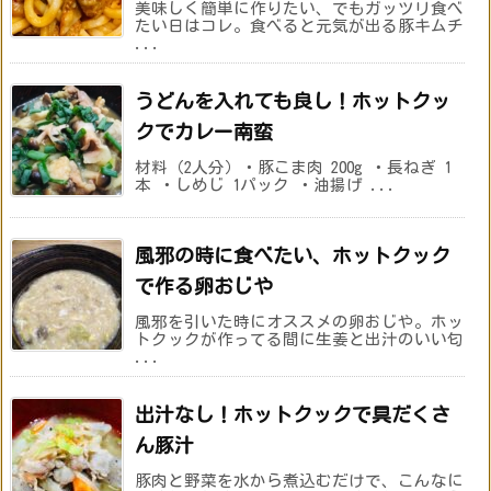
美味しく簡単に作りたい、でもガッツリ食べ
たい日はコレ。食べると元気が出る豚キムチ
...
うどんを入れても良し！ホットクッ
クでカレー南蛮
材料（2人分）・豚こま肉 200g ・長ねぎ 1
本 ・しめじ 1パック ・油揚げ ...
風邪の時に食べたい、ホットクック
で作る卵おじや
風邪を引いた時にオススメの卵おじや。ホッ
トクックが作ってる間に生姜と出汁のいい匂
...
出汁なし！ホットクックで具だくさ
ん豚汁
豚肉と野菜を水から煮込むだけで、こんなに