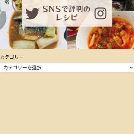
カテゴリー
カ
テ
ゴ
リ
ー