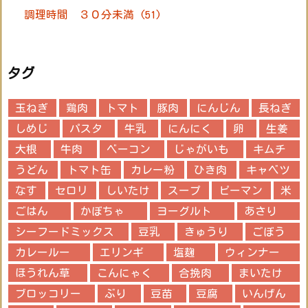
調理時間 ３０分未満
(51)
タグ
玉ねぎ
鶏肉
トマト
豚肉
にんじん
長ねぎ
しめじ
パスタ
牛乳
にんにく
卵
生姜
大根
牛肉
ベーコン
じゃがいも
キムチ
うどん
トマト缶
カレー粉
ひき肉
キャベツ
なす
セロリ
しいたけ
スープ
ピーマン
米
ごはん
かぼちゃ
ヨーグルト
あさり
シーフードミックス
豆乳
きゅうり
ごぼう
カレールー
エリンギ
塩麹
ウィンナー
ほうれん草
こんにゃく
合挽肉
まいたけ
ブロッコリー
ぶり
豆苗
豆腐
いんげん