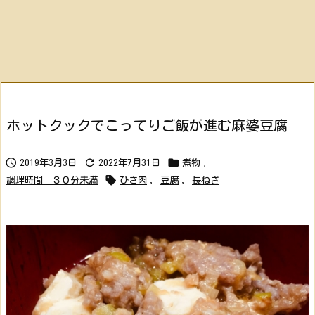
ホットクックでこってりご飯が進む麻婆豆腐



2019年3月3日
2022年7月31日
煮物
,

調理時間 ３０分未満
ひき肉
,
豆腐
,
長ねぎ