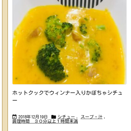
ホットクックでウィンナー入りかぼちゃシチュ
ー


2018年12月19日
シチュー
,
スープ・汁
,
調理時間 ３０分以上１時間未満