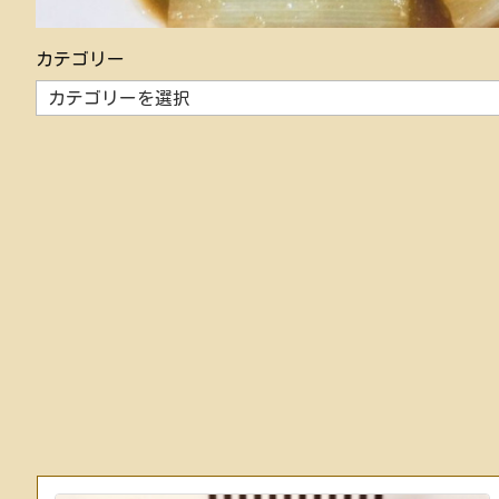
カテゴリー
カ
テ
ゴ
リ
ー