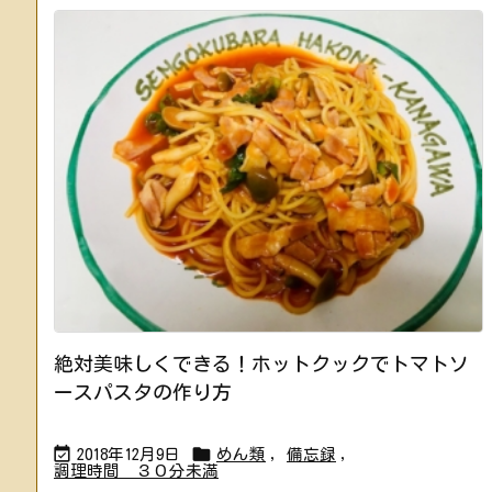
絶対美味しくできる！ホットクックでトマトソ
ースパスタの作り方


2018年12月9日
めん類
,
備忘録
,
調理時間 ３０分未満