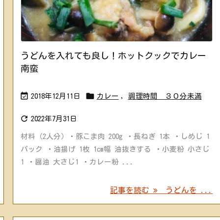
うどんを入れても良し！ホットクックでカレー
南蛮


2018年12月11日
カレー
,
調理時間 ３０分未満

2022年7月31日
材料（2人分）・豚こま肉 200g ・長ねぎ 1本 ・しめじ 1
パック ・油揚げ 1枚 1cm幅 油抜きする ・小麦粉 小さじ
1 ・醤油 大さじ1 ・カレー粉 ...
記事を読む
うどんを ...