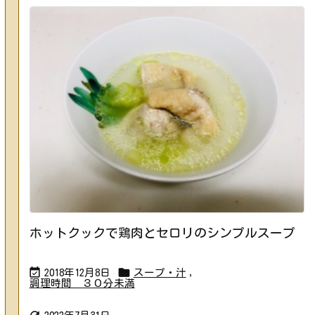
ホットクックで鶏肉とセロリのシンプルスープ


2018年12月8日
スープ・汁
,
調理時間 ３０分未満