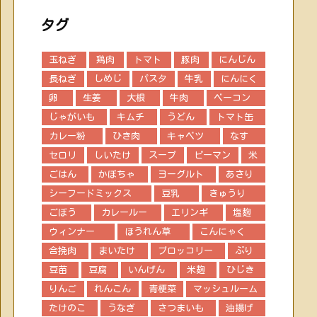
タグ
玉ねぎ
鶏肉
トマト
豚肉
にんじん
長ねぎ
しめじ
パスタ
牛乳
にんにく
卵
生姜
大根
牛肉
ベーコン
じゃがいも
キムチ
うどん
トマト缶
カレー粉
ひき肉
キャベツ
なす
セロリ
しいたけ
スープ
ピーマン
米
ごはん
かぼちゃ
ヨーグルト
あさり
シーフードミックス
豆乳
きゅうり
ごぼう
カレールー
エリンギ
塩麹
ウィンナー
ほうれん草
こんにゃく
合挽肉
まいたけ
ブロッコリー
ぶり
豆苗
豆腐
いんげん
米麹
ひじき
りんご
れんこん
青梗菜
マッシュルーム
たけのこ
うなぎ
さつまいも
油揚げ