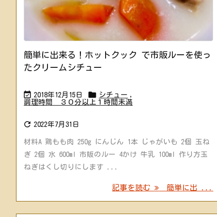
簡単に出来る！ホットクック で市販ルーを使っ
たクリームシチュー


2018年12月15日
シチュー
,
調理時間 ３０分以上１時間未満

2022年7月31日
材料A 鶏もも肉 250g にんじん 1本 じゃがいも 2個 玉ね
ぎ 2個 水 600ml 市販のルー 4かけ 牛乳 100ml 作り方玉
ねぎはくし切りにします ...
記事を読む
簡単に出 ...